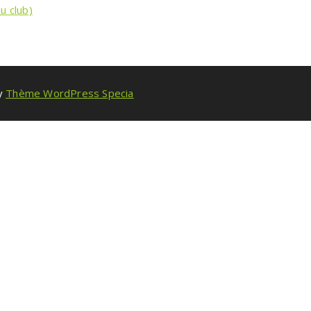
u club)
by
Thème WordPress Specia